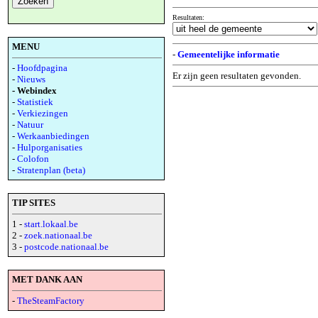
Resultaten:
MENU
-
Gemeentelijke informatie
-
Hoofdpagina
Er zijn geen resultaten gevonden.
-
Nieuws
- Webindex
-
Statistiek
-
Verkiezingen
-
Natuur
-
Werkaanbiedingen
-
Hulporganisaties
-
Colofon
-
Stratenplan (beta)
TIP SITES
1 -
start.lokaal.be
2 -
zoek.nationaal.be
3 -
postcode.nationaal.be
MET DANK AAN
-
TheSteamFactory