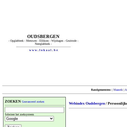
OUDSBERGEN
- Opglabbeek - Meeuwen - Ellikom - Wijshagen - Gruitrode -
Neerglabbeek -
w w w . l o k a a l . b e
Randgemeenten:
|
Maaseik
|
A
ZOEKEN
Geavanceerd zoeken
Webindex Oudsbergen
/ Persoonlijk
Selecteer het zoeksysteem