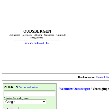
OUDSBERGEN
- Opglabbeek - Meeuwen - Ellikom - Wijshagen - Gruitrode -
Neerglabbeek -
w w w . l o k a a l . b e
Randgemeenten:
|
Maaseik
|
A
ZOEKEN
Geavanceerd zoeken
Webindex Oudsbergen
/ Vereniging
Selecteer het zoeksysteem