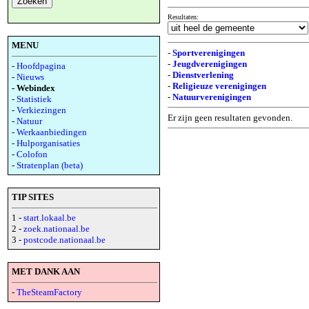
Resultaten:
MENU
-
Sportverenigingen
-
Jeugdverenigingen
-
Hoofdpagina
-
Dienstverlening
-
Nieuws
-
Religieuze verenigingen
- Webindex
-
Natuurverenigingen
-
Statistiek
-
Verkiezingen
Er zijn geen resultaten gevonden.
-
Natuur
-
Werkaanbiedingen
-
Hulporganisaties
-
Colofon
-
Stratenplan (beta)
TIP SITES
1 -
start.lokaal.be
2 -
zoek.nationaal.be
3 -
postcode.nationaal.be
MET DANK AAN
-
TheSteamFactory